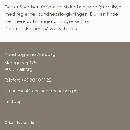
Det er Styrelsen for patientsikkerhed, som fører tilsyn
med reglerne i sundhedslovgivningen. Du kan finde
nærmere oplysninger om Styrelsen for
Patientsikkerhed på
www.stps.dk
.
Tandlægerne Aalborg
Skelagervej 375F
9000 Aalborg​
Telefon:
+45 98 10 11 22
Email:
mail@tandlaegerneaalborg.dk
Find vej
Privatlivspolitik